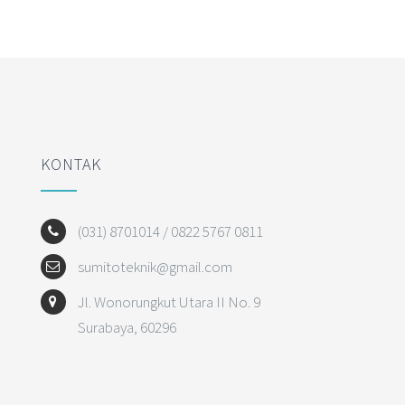
KONTAK
(031) 8701014 / 0822 5767 0811
sumitoteknik@gmail.com
Jl. Wonorungkut Utara II No. 9
Surabaya, 60296